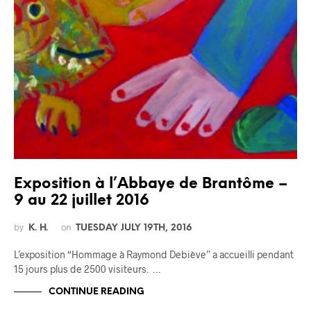
Exposition à l’Abbaye de Brantôme –
9 au 22 juillet 2016
by
on
K. H.
TUESDAY JULY 19TH, 2016
L’exposition “Hommage à Raymond Debiève” a accueilli pendant
15 jours plus de 2500 visiteurs. …
CONTINUE READING